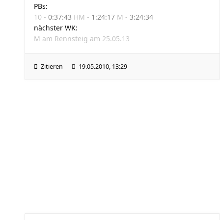
PBs:
10 -
0:37:43
HM -
1:24:17
M -
3:24:34
nächster WK:
M am Rennsteig am 25.05.13
Zitieren
19.05.2010, 13:29