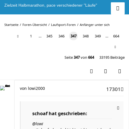
Zielzeit Halbmarathon, pace verschiedener "Läufe"
Startseite
Foren-Übersicht
Laufsport-Foren
Anfänger unter sich
1
…
345
346
347
348
349
…
664
Seite
347
von
664
33195 Beiträge
von
lowi2000
17301
schoaf hat geschrieben:
@lowi