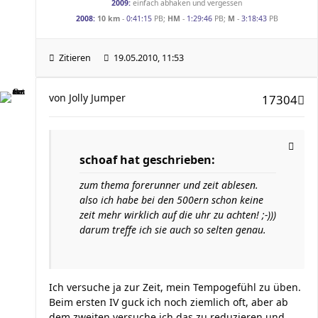
2009:
einfach abhaken und vergessen
2008:
10 km
-
0:41:15
PB;
HM
-
1:29:46
PB;
M
-
3:18:43
PB
Zitieren
19.05.2010, 11:53
von
Jolly Jumper
17304
schoaf hat geschrieben:
zum thema forerunner und zeit ablesen.
also ich habe bei den 500ern schon keine
zeit mehr wirklich auf die uhr zu achten! ;-)))
darum treffe ich sie auch so selten genau.
Ich versuche ja zur Zeit, mein Tempogefühl zu üben.
Beim ersten IV guck ich noch ziemlich oft, aber ab
dem zweiten versuche ich das zu reduzieren und