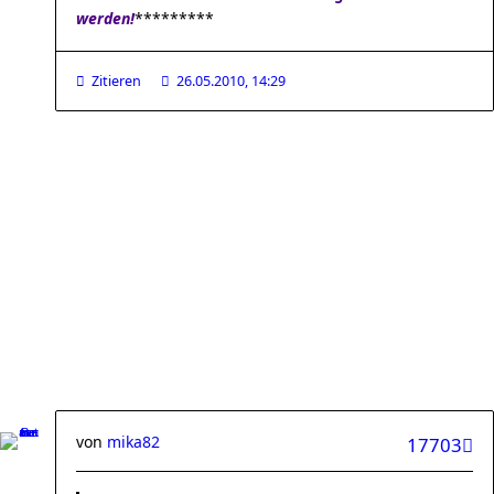
werden!
*********
Zitieren
26.05.2010, 14:29
von
mika82
17703