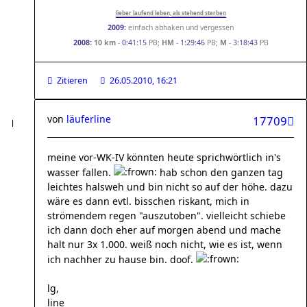
lieber laufend leben, als stehend sterben
2009:
einfach abhaken und vergessen
2008:
10 km
-
0:41:15
PB;
HM
-
1:29:46
PB;
M
-
3:18:43
PB
Zitieren
26.05.2010, 16:21
von
läuferline
17709
meine vor-WK-IV könnten heute sprichwörtlich in's
wasser fallen.
hab schon den ganzen tag
leichtes halsweh und bin nicht so auf der höhe. dazu
wäre es dann evtl. bisschen riskant, mich in
strömendem regen "auszutoben". vielleicht schiebe
ich dann doch eher auf morgen abend und mache
halt nur 3x 1.000. weiß noch nicht, wie es ist, wenn
ich nachher zu hause bin. doof.
lg,
line