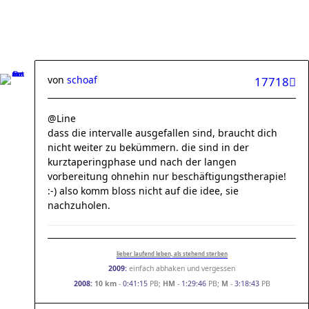
von
schoaf
17718
@Line
dass die intervalle ausgefallen sind, braucht dich
nicht weiter zu bekümmern. die sind in der
kurztaperingphase und nach der langen
vorbereitung ohnehin nur beschäftigungstherapie!
:-) also komm bloss nicht auf die idee, sie
nachzuholen.
lieber laufend leben, als stehend sterben
2009:
einfach abhaken und vergessen
2008:
10 km
-
0:41:15
PB;
HM
-
1:29:46
PB;
M
-
3:18:43
PB