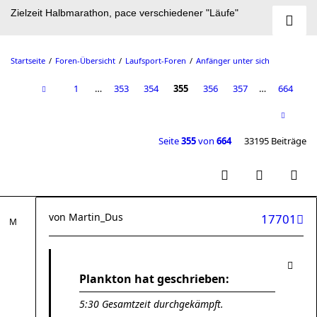
Zielzeit Halbmarathon, pace verschiedener "Läufe"
Startseite
Foren-Übersicht
Laufsport-Foren
Anfänger unter sich
1
…
353
354
355
356
357
…
664
Seite
355
von
664
33195 Beiträge
von
Martin_Dus
17701
Plankton hat geschrieben:
5:30 Gesamtzeit durchgekämpft.