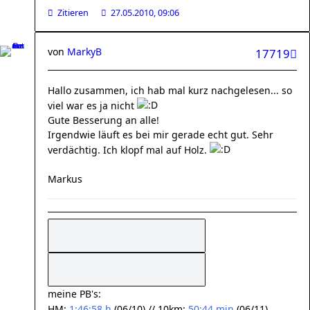
Zitieren
27.05.2010, 09:06
von
MarkyB
17719
Hallo zusammen, ich hab mal kurz nachgelesen... so
viel war es ja nicht
Gute Besserung an alle!
Irgendwie läuft es bei mir gerade echt gut. Sehr
verdächtig. Ich klopf mal auf Holz.
Markus
meine PB's:
HM:
1:46:58 h
(06/10) // 10km:
50:44 min
(06/11)