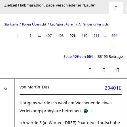
Zielzeit Halbmarathon, pace verschiedener "Läufe"
Startseite
Foren-Übersicht
Laufsport-Foren
Anfänger unter sich
1
…
407
408
409
410
411
…
664
Seite
409
von
664
33195 Beiträge
von
Martin_Dus
20401
Übrigens werde ich wohl am Wochenende etwas
Verletzungsprohylaxe betreiben
:
ich werde 3 (in Worten: DREI!) Paar neue Laufschuhe