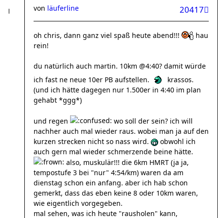
von
läuferline
20417
oh chris, dann ganz viel spaß heute abend!!!
hau
rein!
du natürlich auch martin. 10km @4:40? damit würde
ich fast ne neue 10er PB aufstellen.
krassos.
(und ich hätte dagegen nur 1.500er in 4:40 im plan
gehabt *ggg*)
und regen
wo soll der sein? ich will
nachher auch mal wieder raus. wobei man ja auf den
kurzen strecken nicht so nass wird.
obwohl ich
auch gern mal wieder schmerzende beine hätte.
also, muskulär!!! die 6km HMRT (ja ja,
tempostufe 3 bei "nur" 4:54/km) waren da am
dienstag schon ein anfang. aber ich hab schon
gemerkt, dass das eben keine 8 oder 10km waren,
wie eigentlich vorgegeben.
mal sehen, was ich heute "rausholen" kann,