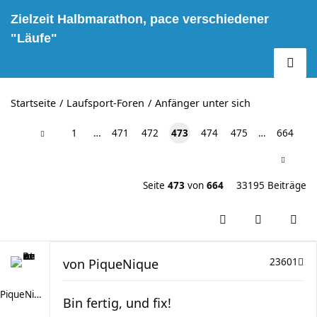
Zielzeit Halbmarathon, pace verschiedener
"Läufe"
Startseite
Laufsport-Foren
Anfänger unter sich
1
…
471
472
473
474
475
…
664
Seite
473
von
664
33195 Beiträge
von
PiqueNique
23601
PiqueNique
Bin fertig, und fix!