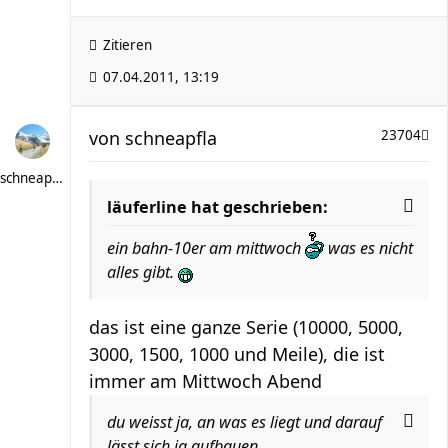
Zitieren
07.04.2011, 13:19
von
schneapfla
23704
schneapfla
läuferline hat geschrieben:
ein bahn-10er am mittwoch
was es nicht
alles gibt.
das ist eine ganze Serie (10000, 5000,
3000, 1500, 1000 und Meile), die ist
immer am Mittwoch Abend
du weisst ja, an was es liegt und darauf
lässt sich ja aufbauen.