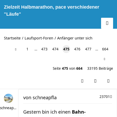
Zielzeit Halbmarathon, pace verschiedener
"Läufe"
Startseite
Laufsport-Foren
Anfänger unter sich
1
…
473
474
475
476
477
…
664
Seite
475
von
664
33195 Beiträge
von
schneapfla
23701
schneapfla
Gestern bin ich einen
Bahn-