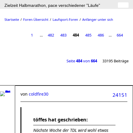
Zielzeit Halbmarathon, pace verschiedener "Läufe"
Startseite
Foren-Übersicht
Laufsport-Foren
Anfänger unter sich
1
…
482
483
484
485
486
…
664
Seite
484
von
664
33195 Beiträge
von
coldfire30
24151
töffes hat geschrieben:
Nächste Woche der TDL wird wohl etwas