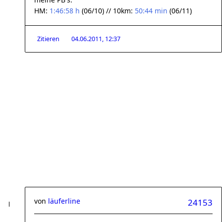
HM:
1:46:58 h
(06/10) // 10km:
50:44 min
(06/11)
Zitieren
04.06.2011, 12:37
von
läuferline
24153