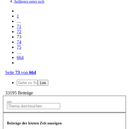
Anfänger unter sich
1
…
71
72
73
74
75
…
664
Seite
73
von
664
33195 Beiträge
Beiträge der letzten Zeit anzeigen