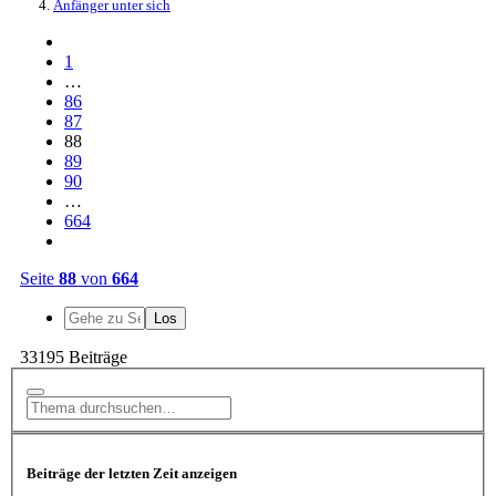
Anfänger unter sich
1
…
86
87
88
89
90
…
664
Seite
88
von
664
33195 Beiträge
Beiträge der letzten Zeit anzeigen