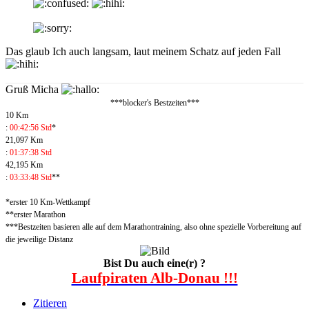
Das glaub Ich auch langsam, laut meinem Schatz auf jeden Fall
Gruß Micha
***blocker's Bestzeiten***
10 Km
:
00:42:56 Std
*
21,097 Km
:
01:37:38 Std
42,195 Km
:
03:33:48 Std
**
*erster 10 Km-Wettkampf
**erster Marathon
***Bestzeiten basieren alle auf dem Marathontraining, also ohne spezielle Vorbereitung auf
die jeweilige Distanz
Bist Du auch eine(r) ?
Laufpiraten Alb-Donau !!!
Zitieren