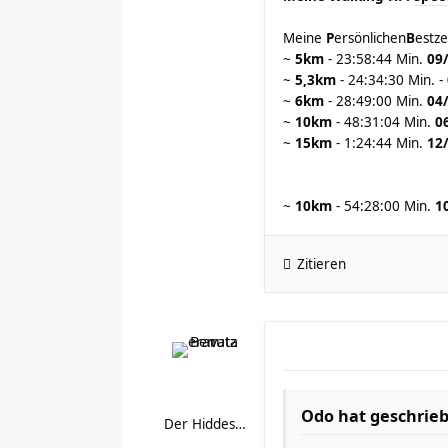
Meine
P
ersönlichen
B
estze
~
5km
- 23:58:44 Min.
09
~
5,3km
- 24:34:30 Min. -
~
6km
- 28:49:00 Min.
04
~
10km
- 48:31:04 Min.
0
~
15km
- 1:24:44 Min.
12
~
10km
- 54:28:00 Min.
1
Zitieren
Odo hat geschrie
Der Hiddestorfer