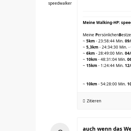
speedwalker
Meine Walking-HP:
spee
Meine
P
ersönlichen
B
estze
~
5km
- 23:58:44 Min.
09
~
5,3km
- 24:34:30 Min. -
~
6km
- 28:49:00 Min.
04
~
10km
- 48:31:04 Min.
0
~
15km
- 1:24:44 Min.
12
~
10km
- 54:28:00 Min.
1
Zitieren
auch wenn das Wet