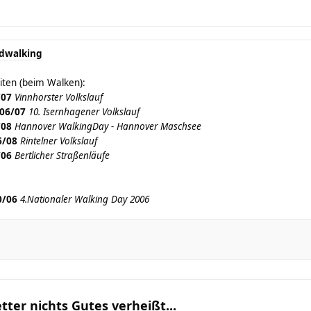
dwalking
iten (beim Walken):
/07
Vinnhorster Volkslauf
06/07
10. Isernhagener Volkslauf
/08
Hannover WalkingDay - Hannover Maschsee
6/08
Rintelner Volkslauf
/06
Bertlicher Straßenläufe
0/06
4.Nationaler Walking Day 2006
ter nichts Gutes verheißt...