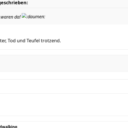
geschrieben:
h waren da!
er, Tod und Teufel trotzend.
dwalking