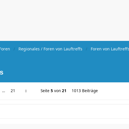
Foren
Regionales / Foren von Lauftreffs
Foren von Lauftreff
fs
…
21
Seite
5
von
21
1013 Beiträge