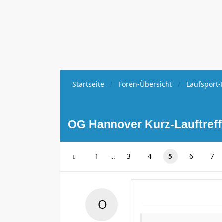
Startseite
Foren-Übersicht
Laufsport-
OG Hannover Kurz-Lauftref
1
…
3
4
5
6
7