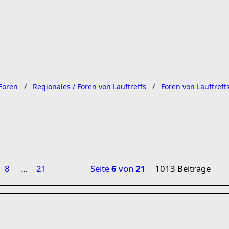
Foren
Regionales / Foren von Lauftreffs
Foren von Lauftreff
8
…
21
Seite
6
von
21
1013 Beiträge