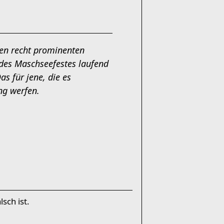
en recht prominenten
n des Maschseefestes laufend
s für jene, die es
ung werfen.
sch ist.