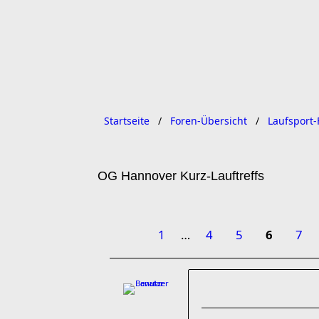
Startseite
Foren-Übersicht
Laufsport-
OG Hannover Kurz-Lauftreffs
1
…
4
5
6
7