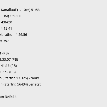
Kanallauf (1. 10er) 51:53
. HM) 1:59:00
 4:04:01
 4:13:41
-Marathon 4:56:56
:51:57
1 (PB)
:33:57 (PB)
 41:16 (PB)
19:52 (PB)
(Startnr. 13 325) krank!
(Startnr. 56434) verletzt!
on 3:49:14