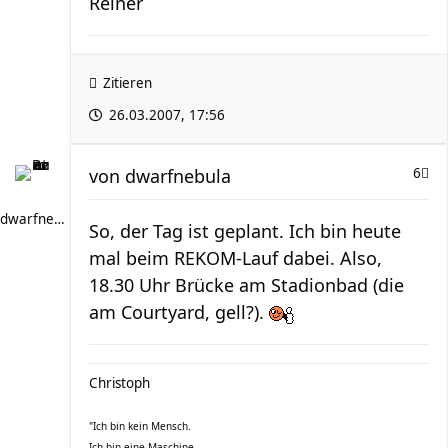
Reiner
Zitieren
26.03.2007, 17:56
von
dwarfnebula
6
dwarfnebula
So, der Tag ist geplant. Ich bin heute
mal beim REKOM-Lauf dabei. Also,
18.30 Uhr Brücke am Stadionbad (die
am Courtyard, gell?).
Christoph
"Ich bin kein Mensch.
Ich bin eine Maschine.