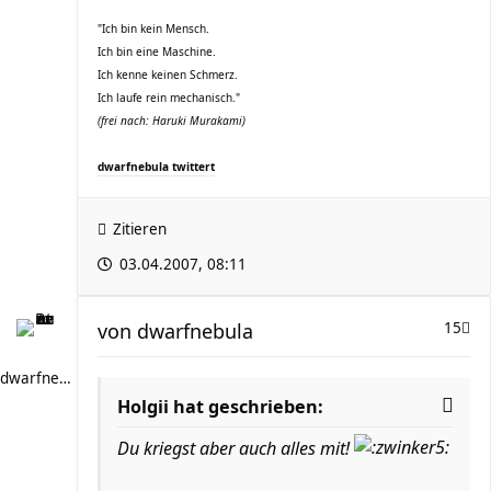
"Ich bin kein Mensch.
Ich bin eine Maschine.
Ich kenne keinen Schmerz.
Ich laufe rein mechanisch."
(frei nach: Haruki Murakami)
dwarfnebula twittert
Zitieren
03.04.2007, 08:11
von
dwarfnebula
15
dwarfnebula
Holgii hat geschrieben:
Du kriegst aber auch alles mit!