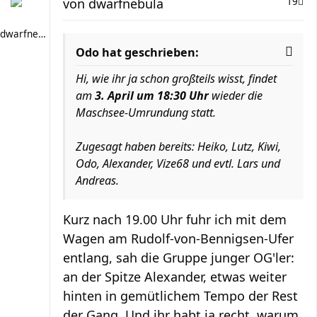
von
dwarfnebula
19
dwarfnebula
Odo hat geschrieben:
Hi, wie ihr ja schon großteils wisst, findet
am
3. April um 18:30 Uhr
wieder die
Maschsee-Umrundung statt.
Zugesagt haben bereits: Heiko, Lutz, Kiwi,
Odo, Alexander, Vize68 und evtl. Lars und
Andreas.
Kurz nach 19.00 Uhr fuhr ich mit dem
Wagen am Rudolf-von-Bennigsen-Ufer
entlang, sah die Gruppe junger OG'ler:
an der Spitze Alexander, etwas weiter
hinten in gemütlichem Tempo der Rest
der Gang. Und ihr habt ja recht, warum