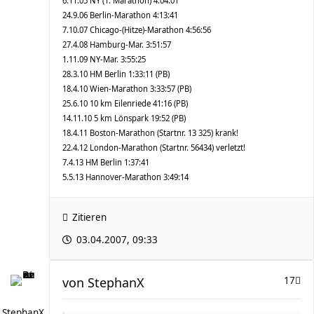
6.11.05 NY (1. Marathon) 4:04:01
24.9.06 Berlin-Marathon 4:13:41
7.10.07 Chicago-(Hitze)-Marathon 4:56:56
27.4.08 Hamburg-Mar. 3:51:57
1.11.09 NY-Mar. 3:55:25
28.3.10 HM Berlin 1:33:11 (PB)
18.4.10 Wien-Marathon 3:33:57 (PB)
25.6.10 10 km Eilenriede 41:16 (PB)
14.11.10 5 km Lönspark 19:52 (PB)
18.4.11 Boston-Marathon (Startnr. 13 325) krank!
22.4.12 London-Marathon (Startnr. 56434) verletzt!
7.4.13 HM Berlin 1:37:41
5.5.13 Hannover-Marathon 3:49:14
Zitieren
03.04.2007, 09:33
von
StephanX
17
StephanX