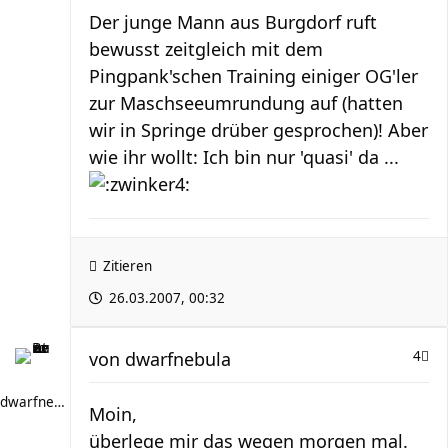
Der junge Mann aus Burgdorf ruft
bewusst zeitgleich mit dem
Pingpank'schen Training einiger OG'ler
zur Maschseeumrundung auf (hatten
wir in Springe drüber gesprochen)! Aber
wie ihr wollt: Ich bin nur 'quasi' da ...
Zitieren
26.03.2007, 00:32
von
dwarfnebula
4
dwarfnebula
Moin,
überlege mir das wegen morgen mal.