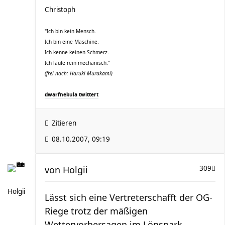
Christoph
"Ich bin kein Mensch.
Ich bin eine Maschine.
Ich kenne keinen Schmerz.
Ich laufe rein mechanisch."
(frei nach: Haruki Murakami)
dwarfnebula twittert
Zitieren
08.10.2007, 09:19
von
Holgii
309
Holgii
Lässt sich eine Vertreterschafft der OG-
Riege trotz der mäßigen
Wettervorhersagen im Lönspark