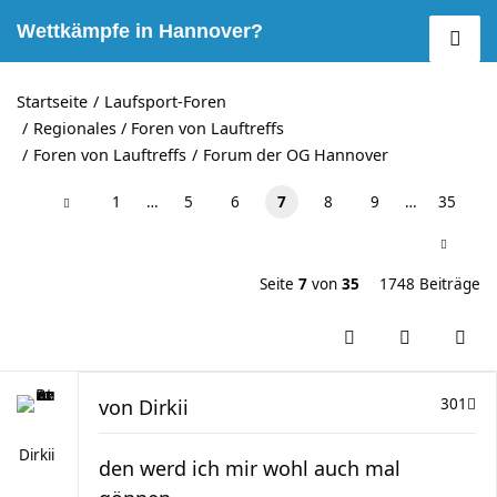
Wettkämpfe in Hannover?
Startseite
Laufsport-Foren
Regionales / Foren von Lauftreffs
Foren von Lauftreffs
Forum der OG Hannover
1
…
5
6
7
8
9
…
35
Seite
7
von
35
1748 Beiträge
von
Dirkii
301
Dirkii
den werd ich mir wohl auch mal