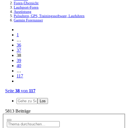
Foren-Übersicht
Laufsport-Foren
Ausrüstung
Pulsuhren, GPS, Trainingssoftware, Laufuhren
Garmin Forerunner
1
…
36
37
38
39
40
…
117
Seite
38
von
117
5813 Beiträge