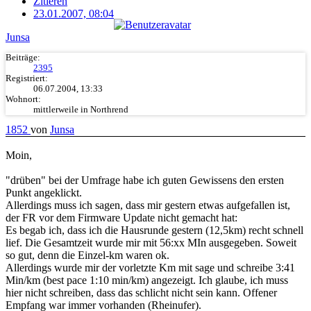
Zitieren
23.01.2007, 08:04
Junsa
Beiträge:
2395
Registriert:
06.07.2004, 13:33
Wohnort:
mittlerweile in Northrend
1852
von
Junsa
Moin,
"drüben" bei der Umfrage habe ich guten Gewissens den ersten
Punkt angeklickt.
Allerdings muss ich sagen, dass mir gestern etwas aufgefallen ist,
der FR vor dem Firmware Update nicht gemacht hat:
Es begab ich, dass ich die Hausrunde gestern (12,5km) recht schnell
lief. Die Gesamtzeit wurde mir mit 56:xx MIn ausgegeben. Soweit
so gut, denn die Einzel-km waren ok.
Allerdings wurde mir der vorletzte Km mit sage und schreibe 3:41
Min/km (best pace 1:10 min/km) angezeigt. Ich glaube, ich muss
hier nicht schreiben, dass das schlicht nicht sein kann. Offener
Empfang war immer vorhanden (Rheinufer).