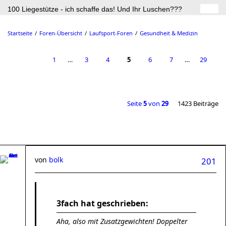
100 Liegestütze - ich schaffe das! Und Ihr Luschen???
Startseite
Foren-Übersicht
Laufsport-Foren
Gesundheit & Medizin
1
…
3
4
5
6
7
…
29
Seite
5
von
29
1423 Beiträge
von
bolk
201
3fach hat geschrieben:
Aha, also mit Zusatzgewichten! Doppelter