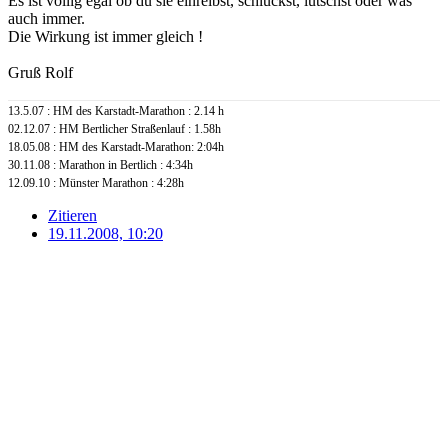
Es ist völlig egal ob du sie einreibst, schluckst, lutschst oder was
auch immer.
Die Wirkung ist immer gleich !
Gruß Rolf
13.5.07 : HM des Karstadt-Marathon : 2.14 h
02.12.07 : HM Bertlicher Straßenlauf : 1.58h
18.05.08 : HM des Karstadt-Marathon: 2:04h
30.11.08 : Marathon in Bertlich : 4:34h
12.09.10 : Münster Marathon : 4:28h
Zitieren
19.11.2008, 10:20