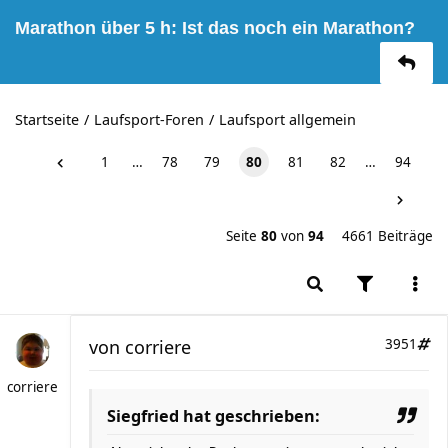
Marathon über 5 h: Ist das noch ein Marathon?
Startseite
Laufsport-Foren
Laufsport allgemein
1
…
78
79
80
81
82
…
94
Seite
80
von
94
4661 Beiträge
von
corriere
3951
corriere
Siegfried hat geschrieben: