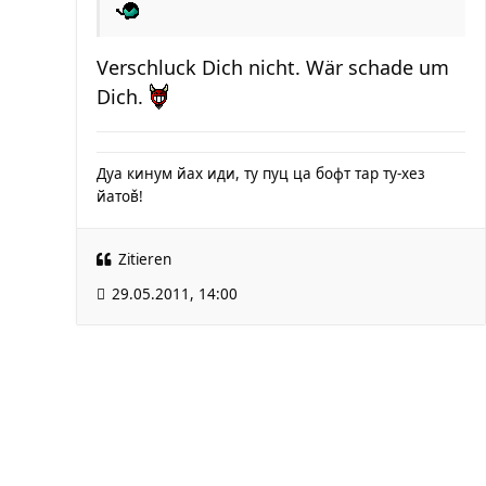
Verschluck Dich nicht. Wär schade um
Dich.
Дуа кинум йах иди, ту пуц ца бофт тар ту-хез
йатов̌!
Zitieren
29.05.2011, 14:00