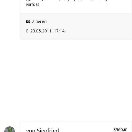
йатов̌!
Zitieren
29.05.2011, 17:14
von
Siegfried
3960