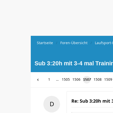
Startseite
Foren-Übersicht
Laufsport-
Sub 3:20h mit 3-4 mal Trai
1
…
1505
1506
1508
1509
1507
Re: Sub 3:20h mit