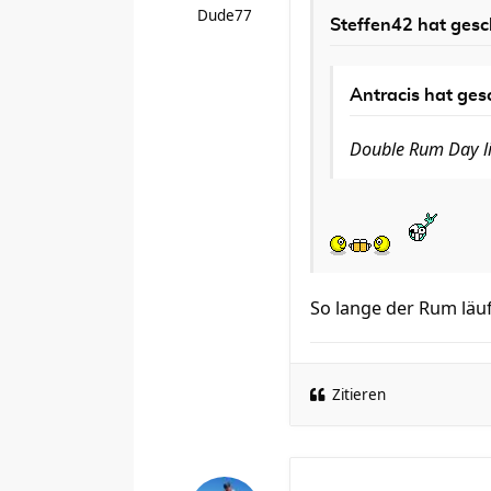
Dude77
Steffen42
hat gesc
Antracis
hat ges
Double Rum Day li
So lange der Rum läuft,
Zitieren