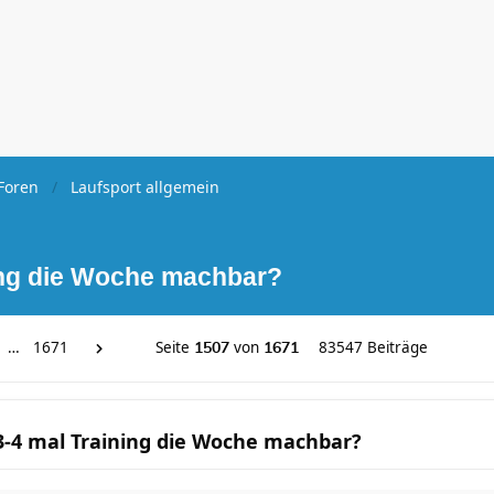
Foren
Laufsport allgemein
ning die Woche machbar?
…
1671
Seite
von
83547 Beiträge
1507
1671
 3-4 mal Training die Woche machbar?