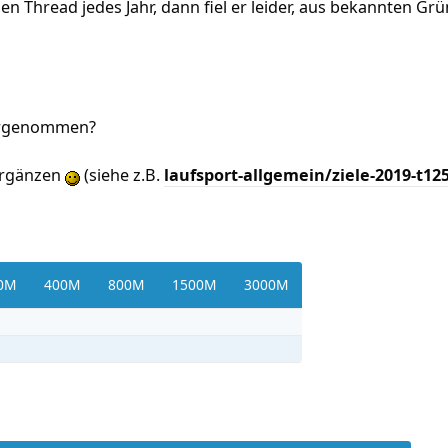
sen Thread jedes Jahr, dann fiel er leider, aus bekannten G
vorgenommen?
 ergänzen
(siehe z.B.
laufsport-allgemein/ziele-2019-t12
0M
400M
800M
1500M
3000M