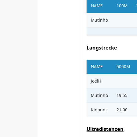
NAME
100M
Mutinho
Langstrecke
NAME
5000M
JoelH
Mutinho
19:55
Klnonni
21:00
Ultradistanzen