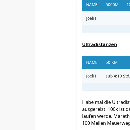
NAME
5000M
1
JoelH
Ultradistanzen
NAME
50 KM
JoelH
sub 4:10 Std
Habe mal die Ultradis
ausgereizt. 100k ist 
laufen werde. Marath
100 Meilen Mauerweg