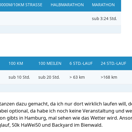
0000M/10KM STRASSE
HALBMARATHON
MARATHON
sub 3:24 Std.
100 KM
100 MEILEN
6 STD.-LAUF
24 STD.-LAUF
.
sub 10 Std.
sub 20 Std.
> 63 km
>168 km
tanzen dazu gemacht, da ich nur dort wirklich laufen will, d
dabei optional, da habe ich noch keine Veranstaltung und wei
on gibts in Hamburg, mal sehen wie das Wetter wird. Anso
lauf, 50k HaWei50 und Backyard im Bienwald.