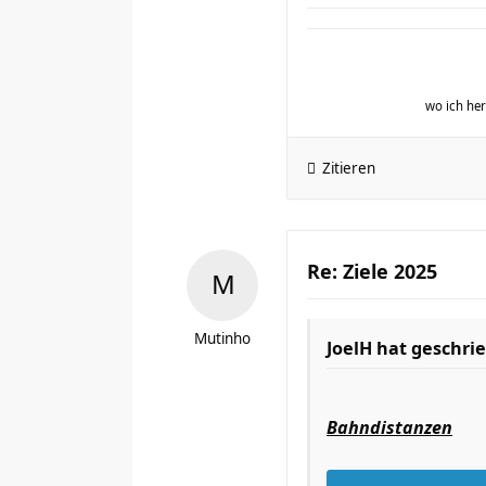
wo ich h
Zitieren
Re: Ziele 2025
Mutinho
JoelH
hat geschri
Bahndistanzen