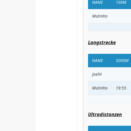
NAME
100M
Mutinho
Langstrecke
NAME
5000M
JoelH
Mutinho
19:55
Ultradistanzen