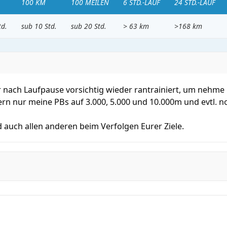
100 KM
100 MEILEN
6 STD.-LAUF
24 STD.-LAUF
td.
sub 10 Std.
sub 20 Std.
> 63 km
>168 km
 nach Laufpause vorsichtig wieder rantrainiert, um nehme m
n nur meine PBs auf 3.000, 5.000 und 10.000m und evtl. n
nd auch allen anderen beim Verfolgen Eurer Ziele.