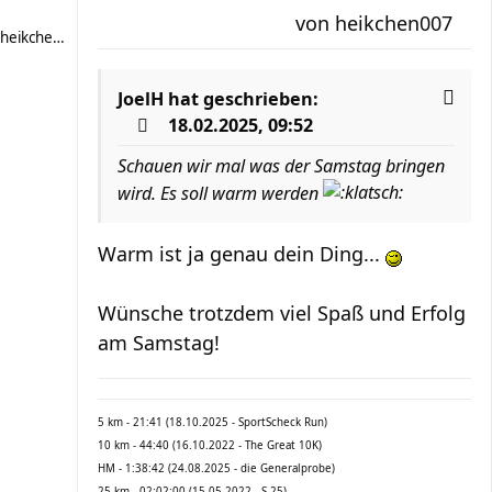
von
heikchen007
heikchen007
JoelH
hat geschrieben:
18.02.2025, 09:52
Schauen wir mal was der Samstag bringen
wird. Es soll warm werden
Warm ist ja genau dein Ding...
Wünsche trotzdem viel Spaß und Erfolg
am Samstag!
5 km - 21:41 (18.10.2025 - SportScheck Run)
10 km - 44:40 (16.10.2022 - The Great 10K)
HM - 1:38:42 (24.08.2025 - die Generalprobe)
25 km - 02:02:00 (15.05.2022 - S 25)