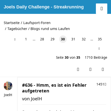
Joels Daily Challenge - Streakrunning
Startseite
Laufsport-Foren
Tagebücher / Blogs rund ums Laufen
1
…
28
29
30
31
32
…
35
Seite
30
von
35
1710 Beiträge
#636 - Hmm, es ist ein Fehler
1451
aufgetreten
JoelH
von
JoelH