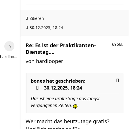
Zitieren
30.12.2025, 18:24
Re: Es ist der Praktikanten-
6966
Dienstag....
hardlooper
von
hardlooper
bones
hat geschrieben:
30.12.2025, 18:24
Das ist eine uralte Sage aus längst
vergangenen Zeiten.
Wer macht das heutzutage gratis?
Und "ich mache es für