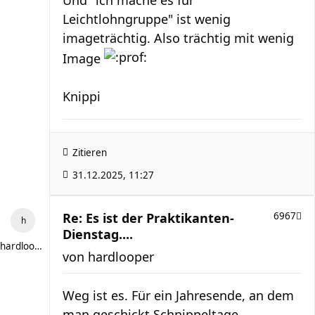
Leichtlohngruppe" ist wenig
imageträchtig. Also trächtig mit wenig
Image
Knippi
Zitieren
31.12.2025, 11:27
Re: Es ist der Praktikanten-
6967
Dienstag....
hardlooper
von
hardlooper
Weg ist es. Für ein Jahresende, an dem
man geschickt Schnippeltage