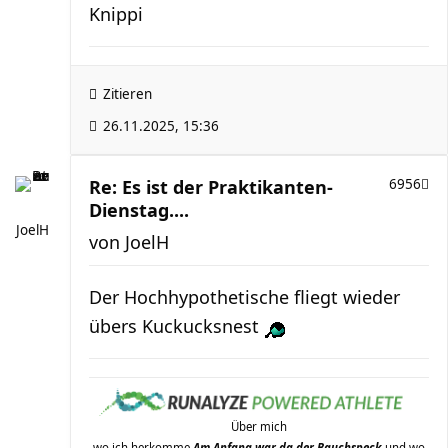
Knippi
Zitieren
26.11.2025, 15:36
Re: Es ist der Praktikanten-
6956
Dienstag....
JoelH
von
JoelH
Der Hochhypothetische fliegt wieder
übers Kuckucksnest
Über mich
wo ich herkomme
Am Anfang war da der Bauchspeck
und wo