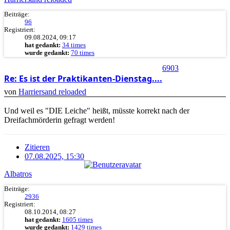
Beiträge:
96
Registriert:
09.08.2024, 09:17
hat gedankt:
34 times
wurde gedankt:
70 times
6903
Re: Es ist der Praktikanten-Dienstag....
von
Harriersand reloaded
Und weil es "DIE Leiche" heißt, müsste korrekt nach der
Dreifachmörderin gefragt werden!
Zitieren
07.08.2025, 15:30
Albatros
Beiträge:
2936
Registriert:
08.10.2014, 08:27
hat gedankt:
1605 times
wurde gedankt:
1429 times