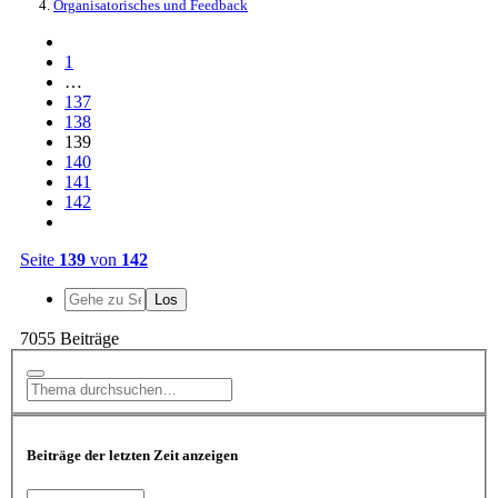
Organisatorisches und Feedback
1
…
137
138
139
140
141
142
Seite
139
von
142
7055 Beiträge
Beiträge der letzten Zeit anzeigen