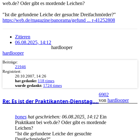
web.de? Oder gibt es mordende Leichen?
"Ist die gefundene Leiche der gesuchte Dreifachmörder?"
https://web.de/magazine/panorama/gefund ... r-41252808
Zitieren
06.08.2025, 14:12
hardlooper
hardlooper
Beiträge:
21946
Registriert:
20.10.2007, 14:26
hat gedankt:
118 times
wurde gedankt:
1724 times
6902
von
hardlooper
Re: Es ist der Praktikanten-Dienstag....
bones
hat geschrieben:
06.08.2025, 14:12
Ein
Praktikant bei web.de? Oder gibt es mordende
Leichen?
"Ist die gefundene Leiche der gesuchte
Dreifachmörder?"