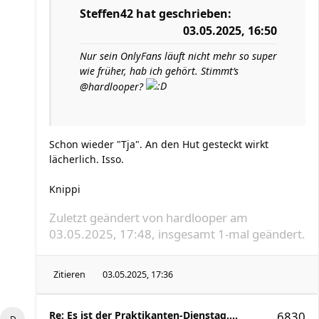
Steffen42
hat geschrieben:
03.05.2025, 16:50
Nur sein OnlyFans läuft nicht mehr so super
wie früher, hab ich gehört. Stimmt‘s
@hardlooper?
Schon wieder "Tja". An den Hut gesteckt wirkt
lächerlich. Isso.
Knippi
Zuletzt geändert von
hardlooper
am
03.05.2025, 17:48, insgesamt 1-mal geändert.
Zitieren
03.05.2025, 17:36
Re: Es ist der Praktikanten-Dienstag....
6830