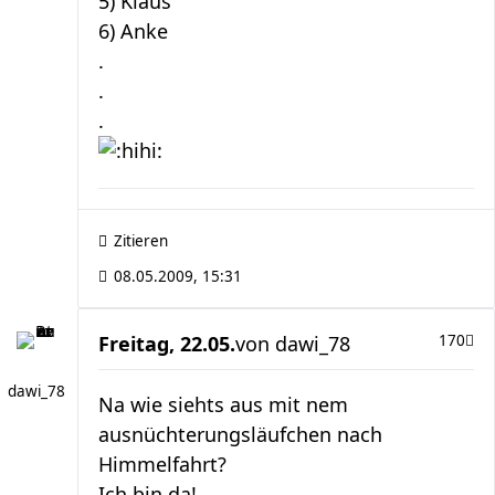
5) Klaus
6) Anke
.
.
.
Zitieren
08.05.2009, 15:31
Freitag, 22.05.
von
dawi_78
170
dawi_78
Na wie siehts aus mit nem
ausnüchterungsläufchen nach
Himmelfahrt?
Ich bin da!