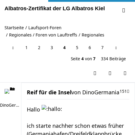
Albatros-Zertifikat der LG Albatros Kiel
Startseite
Laufsport-Foren
Regionales / Foren von Lauftreffs
Regionales
1
2
3
4
5
6
7
Seite
4
von
7
334 Beiträge
Reif für die Insel
von
DinoGermania
151
DinoGermania
Hallo
ich starte nachher schon etwas früher
(Germaniahafen/Dreifeldklappbrücke,