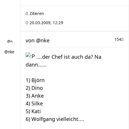
Zitieren
20.03.2009, 12:29
von
@nke
154
@nke
....der Chef ist auch da? Na
dann......
1) Björn
2) Dino
3) Anke
4) Silke
5) Kati
6) Wolfgang vielleicht....