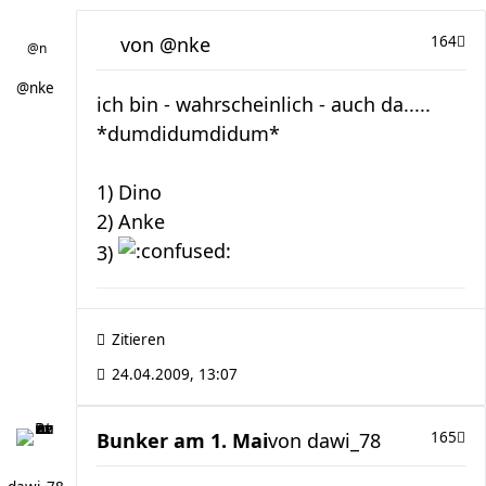
von
@nke
164
@nke
ich bin - wahrscheinlich - auch da.....
*dumdidumdidum*
1) Dino
2) Anke
3)
Zitieren
24.04.2009, 13:07
Bunker am 1. Mai
von
dawi_78
165