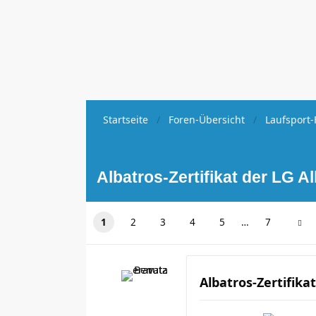
Startseite
Foren-Übersicht
Laufsport-
Albatros-Zertifikat der LG Al
1
2
3
4
5
…
7
Albatros-Zertifikat