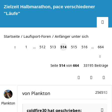
Zielzeit Halbmarathon, pace verschiedener
"Läufe"
Startseite
Laufsport-Foren
Anfänger unter sich
1
…
512
513
514
515
516
…
664
Seite
514
von
664
33195 Beiträge
von
Plankton
25651
Plankton
coldfire30 hat geschrieben: