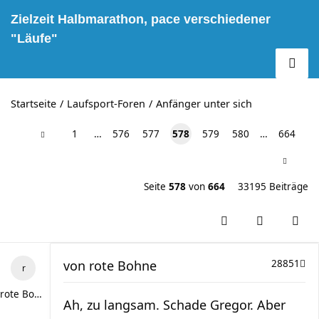
Zielzeit Halbmarathon, pace verschiedener
"Läufe"
Startseite
Laufsport-Foren
Anfänger unter sich
1
…
576
577
578
579
580
…
664
Seite
578
von
664
33195 Beiträge
von
rote Bohne
28851
rote Bohne
Ah, zu langsam. Schade Gregor. Aber