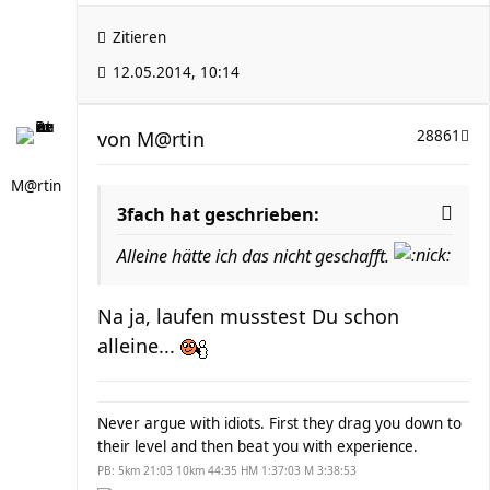
Zitieren
12.05.2014, 10:14
von
M@rtin
28861
M@rtin
3fach hat geschrieben:
Alleine hätte ich das nicht geschafft.
Na ja, laufen musstest Du schon
alleine...
Never argue with idiots. First they drag you down to
their level and then beat you with experience.
PB: 5km 21:03 10km 44:35 HM 1:37:03 M 3:38:53