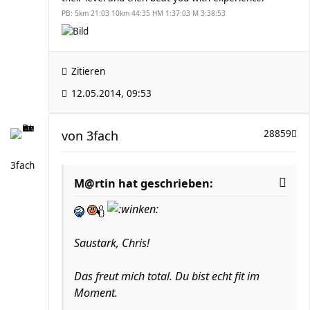
PB: 5km 21:03 10km 44:35 HM 1:37:03 M 3:38:53
Zitieren
12.05.2014, 09:53
von
3fach
28859
3fach
M@rtin hat geschrieben:
Saustark, Chris!
Das freut mich total. Du bist echt fit im
Moment.