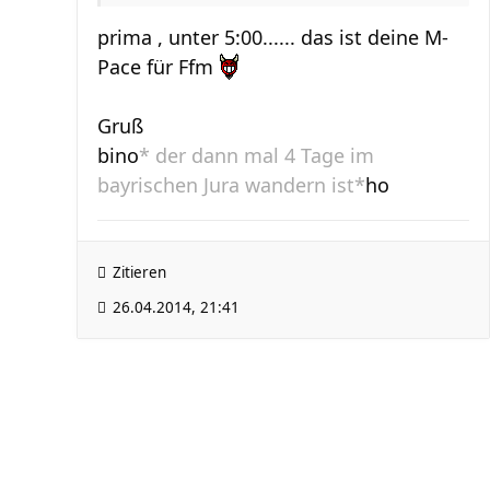
prima , unter 5:00...... das ist deine M-
Pace für Ffm
Gruß
bino
* der dann mal 4 Tage im
bayrischen Jura wandern ist*
ho
Zitieren
26.04.2014, 21:41