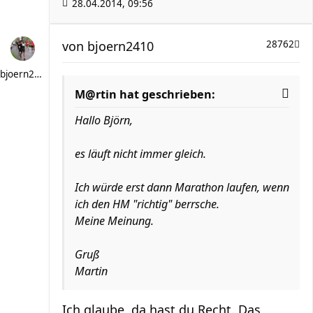
28.04.2014, 09:56
von
bjoern2410
28762
bjoern2410
M@rtin hat geschrieben:
Hallo Björn,
es läuft nicht immer gleich.
Ich würde erst dann Marathon laufen, wenn
ich den HM "richtig" berrsche.
Meine Meinung.
Gruß
Martin
Ich glaube, da hast du Recht. Das