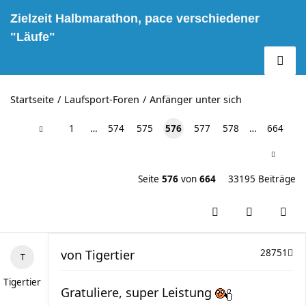
Zielzeit Halbmarathon, pace verschiedener
"Läufe"
Startseite
Laufsport-Foren
Anfänger unter sich
1
…
574
575
576
577
578
…
664
Seite
576
von
664
33195 Beiträge
von
Tigertier
28751
Tigertier
Gratuliere, super Leistung