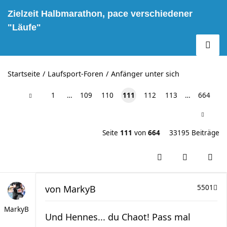
Zielzeit Halbmarathon, pace verschiedener
"Läufe"
Startseite
Laufsport-Foren
Anfänger unter sich
1
…
109
110
111
112
113
…
664
Seite
111
von
664
33195 Beiträge
von
MarkyB
5501
MarkyB
Und Hennes... du Chaot! Pass mal