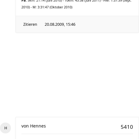
PB:
5km: 21:14 (Juni 2010) - 10km: 43:38 (Juni 2011) - HM: 1:37:39 (Sept.
2010) - M: 3:31:47 (Oktober 2010)
Zitieren
20.08.2009, 15:46
von
Hennes
5410