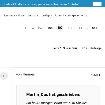
Zielzeit Halbmarathon, pace verschiedener "Läufe"
Startseite
Foren-Übersicht
Laufsport-Foren
Anfänger unter sich
1
…
107
108
109
110
111
…
664
Seite
109
von
664
33195 Beiträge
von
Hennes
5401
Martin_Dus hat geschrieben:
Bin heute morgen schon um 5:30 Uhr bei