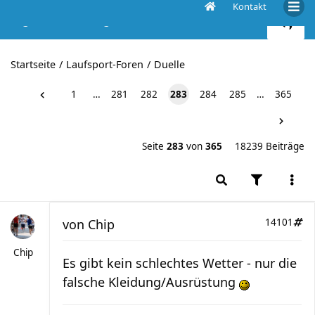
Kontakt
Liga der Radiergummis - 2015, das 7. Jahr
Startseite
Laufsport-Foren
Duelle
1
…
281
282
283
284
285
…
365
Seite
283
von
365
18239 Beiträge
von
Chip
14101
Chip
Es gibt kein schlechtes Wetter - nur die
falsche Kleidung/Ausrüstung