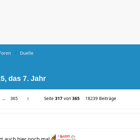
Foren
Duelle
5, das 7. Jahr
…
365
Seite
317
von
365
18239 Beiträge
zt auch hier noch mal