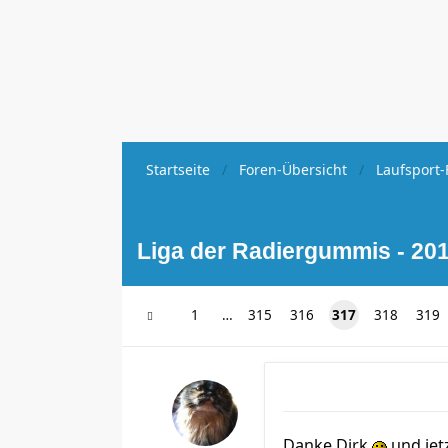
Startseite
Foren-Übersicht
Laufsport-
Liga der Radiergummis - 201
1
…
315
316
317
318
319
Danke Dirk
und jet