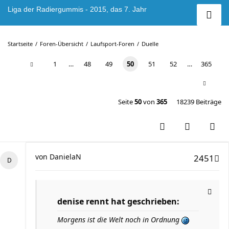
Liga der Radiergummis - 2015, das 7. Jahr
Startseite
Foren-Übersicht
Laufsport-Foren
Duelle
1
…
48
49
50
51
52
…
365
Seite
50
von
365
18239 Beiträge
von
DanielaN
2451
denise rennt hat geschrieben:
Morgens ist die Welt noch in Ordnung