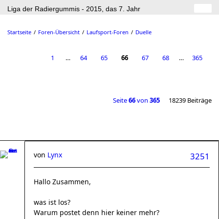
Liga der Radiergummis - 2015, das 7. Jahr
Startseite
Foren-Übersicht
Laufsport-Foren
Duelle
1
…
64
65
66
67
68
…
365
Seite
66
von
365
18239 Beiträge
von
Lynx
3251
Hallo Zusammen,
was ist los?
Warum postet denn hier keiner mehr?