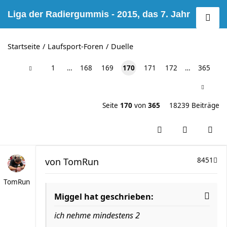
Liga der Radiergummis - 2015, das 7. Jahr
Startseite
Laufsport-Foren
Duelle
1
…
168
169
170
171
172
…
365
Seite
170
von
365
18239 Beiträge
von
TomRun
8451
TomRun
Miggel hat geschrieben:
ich nehme mindestens 2