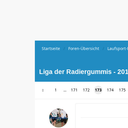
Startseite
Foren-Übersicht
Laufsport-
Liga der Radiergummis - 201
1
…
171
172
173
174
175