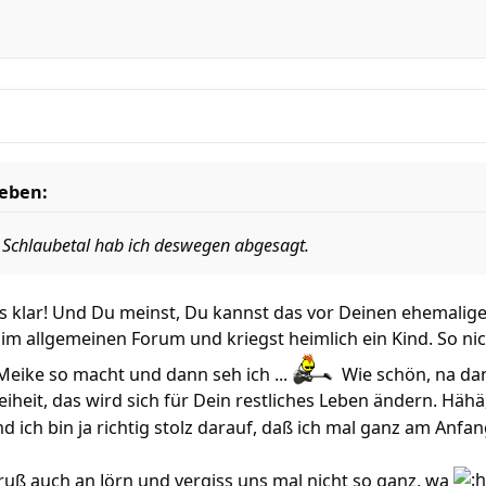
ieben:
d Schlaubetal hab ich deswegen abgesagt.
les klar! Und Du meinst, Du kannst das vor Deinen ehemali
im allgemeinen Forum und kriegst heimlich ein Kind. So nich
Meike so macht und dann seh ich ...
Wie schön, na dan
eiheit, das wird sich für Dein restliches Leben ändern. Hähä,
d ich bin ja richtig stolz darauf, daß ich mal ganz am Anfan
Gruß auch an Jörn und vergiss uns mal nicht so ganz, wa