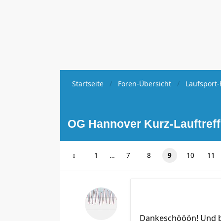
Startseite
Foren-Übersicht
Laufsport-
OG Hannover Kurz-Lauftref
1
…
7
8
9
10
11
Dankeschööön! Und b