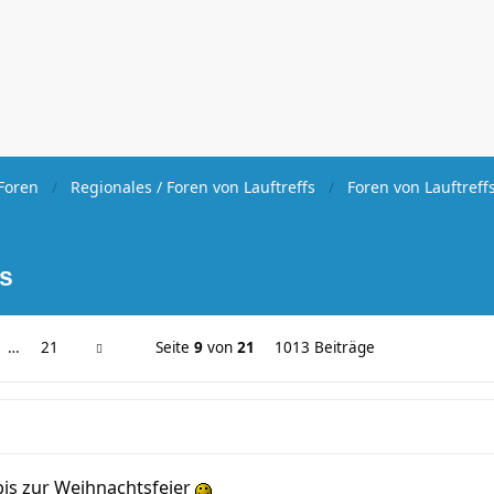
Foren
Regionales / Foren von Lauftreffs
Foren von Lauftreff
fs
…
21
Seite
9
von
21
1013 Beiträge
is zur Weihnachtsfeier