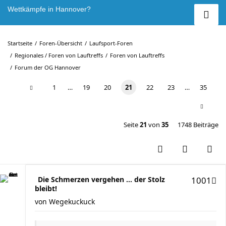
Wettkämpfe in Hannover?
Startseite
Foren-Übersicht
Laufsport-Foren
Regionales / Foren von Lauftreffs
Foren von Lauftreffs
Forum der OG Hannover
1
…
19
20
21
22
23
…
35
Seite
21
von
35
1748 Beiträge
Die Schmerzen vergehen ... der Stolz
1001
bleibt!
von
Wegekuckuck