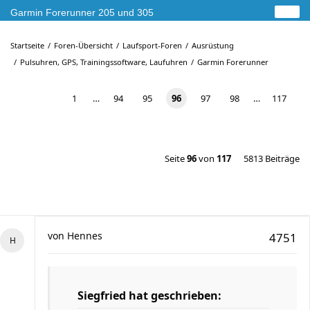
Garmin Forerunner 205 und 305
Startseite
Foren-Übersicht
Laufsport-Foren
Ausrüstung
Pulsuhren, GPS, Trainingssoftware, Laufuhren
Garmin Forerunner
1
…
94
95
96
97
98
…
117
Seite
96
von
117
5813 Beiträge
von
Hennes
4751
Siegfried hat geschrieben: