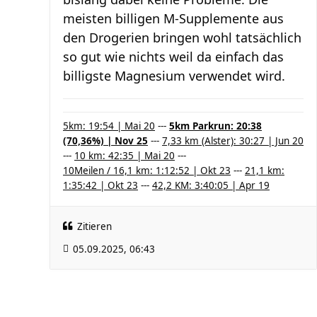
meisten billigen M-Supplemente aus
den Drogerien bringen wohl tatsächlich
so gut wie nichts weil da einfach das
billigste Magnesium verwendet wird.
5km: 19:54 | Mai 20
---
5km Parkrun: 20:38
(70,36%) | Nov 25
---
7,33 km (Alster): 30:27 | Jun 20
---
10 km: 42:35 | Mai 20
---
10Meilen / 16,1 km: 1:12:52 | Okt 23
---
21,1 km:
1:35:42 | Okt 23
---
42,2 KM: 3:40:05 | Apr 19
Zitieren
05.09.2025, 06:43