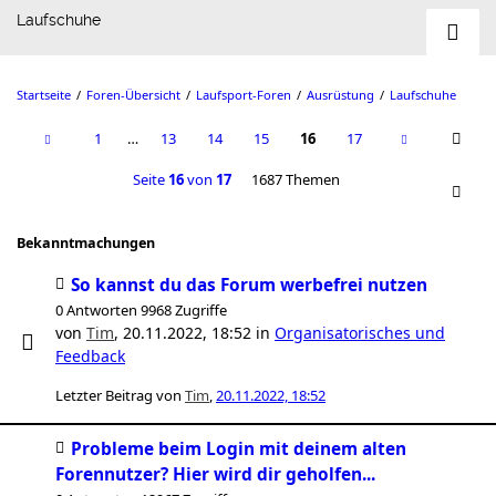
Laufschuhe
Startseite
Foren-Übersicht
Laufsport-Foren
Ausrüstung
Laufschuhe
1
…
13
14
15
16
17
Seite
16
von
17
1687 Themen
Bekanntmachungen
So kannst du das Forum werbefrei nutzen
0 Antworten 9968 Zugriffe
von
Tim
,
20.11.2022, 18:52
in
Organisatorisches und
Feedback
Letzter Beitrag von
Tim
,
20.11.2022, 18:52
Probleme beim Login mit deinem alten
Forennutzer? Hier wird dir geholfen...