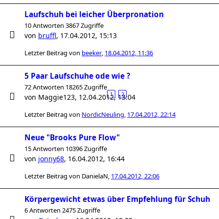
Laufschuh bei leicher Überpronation
10 Antworten 3867 Zugriffe
von
bruffl
,
17.04.2012, 15:13
Letzter Beitrag von
beeker
,
18.04.2012, 11:36
5 Paar Laufschuhe ode wie ?
72 Antworten 18265 Zugriffe
1
2
von
Maggie123
,
12.04.2012, 13:04
Letzter Beitrag von
NordicNeuling
,
17.04.2012, 22:14
Neue "Brooks Pure Flow"
15 Antworten 10396 Zugriffe
von
jonny68
,
16.04.2012, 16:44
Letzter Beitrag von
DanielaN
,
17.04.2012, 22:06
Körpergewicht etwas über Empfehlung für Schuh
6 Antworten 2475 Zugriffe