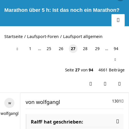
Marathon über 5 h: Ist das noch ein Marathon?
Startseite
Laufsport-Foren
Laufsport allgemein
1
…
25
26
27
28
29
…
94
Seite
27
von
94
4661 Beiträge
von
wolfgangl
1301
wolfgangl
RalfF hat geschrieben: