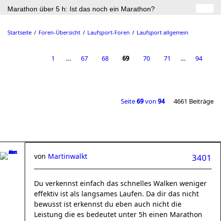
Marathon über 5 h: Ist das noch ein Marathon?
Startseite
Foren-Übersicht
Laufsport-Foren
Laufsport allgemein
1
…
67
68
69
70
71
…
94
Seite
69
von
94
4661 Beiträge
von
Martinwalkt
3401
Du verkennst einfach das schnelles Walken weniger
effektiv ist als langsames Laufen. Da dir das nicht
bewusst ist erkennst du eben auch nicht die
Leistung die es bedeutet unter 5h einen Marathon