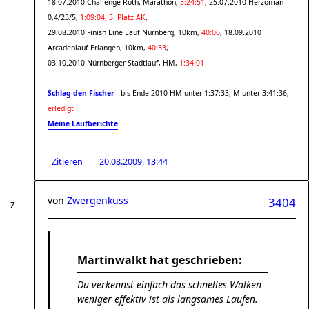
18.07.2010 Challenge Roth, Marathon,
3:24:51
, 25.07.2010 Herzoman
0,4/23/5,
1:09:04, 3. Platz AK
,
29.08.2010 Finish Line Lauf Nürnberg, 10km,
40:06
, 18.09.2010
Arcadenlauf Erlangen, 10km,
40:33
,
03.10.2010 Nürnberger Stadtlauf, HM,
1:34:01
Schlag den Fischer
- bis Ende 2010 HM unter 1:37:33, M unter 3:41:36,
erledigt
Meine Laufberichte
Zitieren
20.08.2009, 13:44
von
Zwergenkuss
3404
Martinwalkt hat geschrieben:
Du verkennst einfach das schnelles Walken
weniger effektiv ist als langsames Laufen.