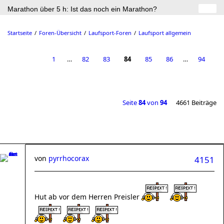
Marathon über 5 h: Ist das noch ein Marathon?
Startseite
Foren-Übersicht
Laufsport-Foren
Laufsport allgemein
1
…
82
83
84
85
86
…
94
Seite
84
von
94
4661 Beiträge
von
pyrrhocorax
4151
Hut ab vor dem Herren Preisler