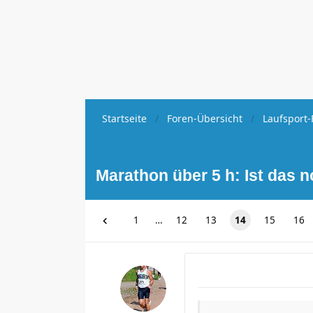
Startseite
Foren-Übersicht
Laufsport-
Marathon über 5 h: Ist das 
1
…
12
13
14
15
16