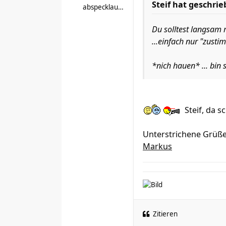
Steif hat geschrie
abspecklaufbaer
Du solltest langsam 
...einfach nur "zust
*nich hauen* ... bin 
Steif, da s
Unterstrichene Grüß
Markus
Zitieren