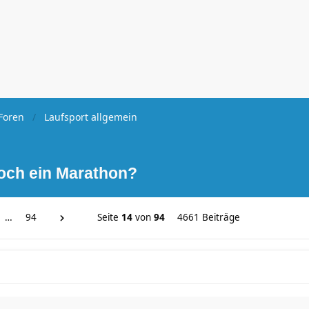
Foren
Laufsport allgemein
noch ein Marathon?
…
94
Seite
14
von
94
4661 Beiträge