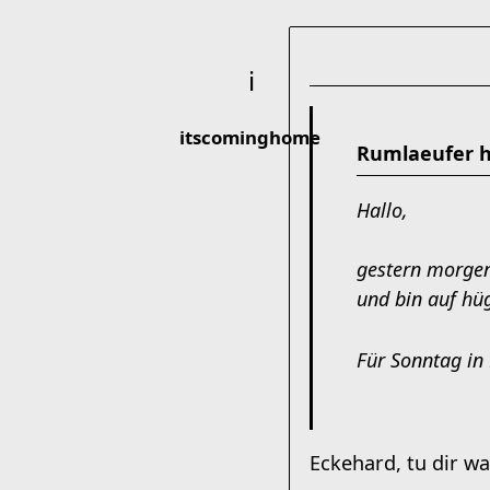
itscominghome
Rumlaeufer h
Hallo,
gestern morgen
und bin auf hü
Für Sonntag in 
Eckehard, tu dir w