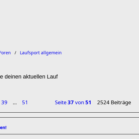
Foren
Laufsport allgemein
e deinen aktuellen Lauf
39
…
51
Seite
37
von
51
2524 Beiträge
en!