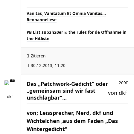
Vanitas, Vanitatum Et Omnia Vanitas...
Rennanneliese
PB List sub3h20er
&
the rules for de Offnahme in
the Hitliste
Zitieren
30.12.2013, 11:20
Das „Patchwork-Gedicht“ oder
209
„gemeinsam sind wir fast
von
dkf
dkf
unschlagbar“...
von; Leissprecher, Nerd, dkf und
Wichtelchen ,aus dem Faden „Das
Wintergedicht"