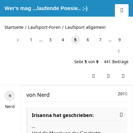
Wer's mag ...laufende Poesie.. ;-)
Startseite
Laufsport-Foren
Laufsport allgemein
1
…
3
4
5
6
7
…
9
Seite
5
von
9
441 Beiträge
von
Nerd
201
Nerd
Irisanna hat geschrieben:
...