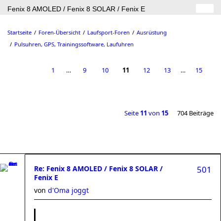
Fenix 8 AMOLED / Fenix 8 SOLAR / Fenix E
Startseite
Foren-Übersicht
Laufsport-Foren
Ausrüstung
Pulsuhren, GPS, Trainingssoftware, Laufuhren
1
…
9
10
11
12
13
…
15
Seite
11
von
15
704 Beiträge
Re: Fenix 8 AMOLED / Fenix 8 SOLAR /
501
Fenix E
von
d'Oma joggt