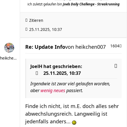
ich zuletzt gelaufen bin
Joels Daily Challenge - Streakrunning
Zitieren
25.11.2025, 10:37
Re: Update Info
von
heikchen007
1604
heikchen007
JoelH
hat geschrieben:
25.11.2025, 10:37
Irgendwie ist zwar viel gelaufen worden,
aber
wenig neues
passiert.
Finde ich nicht, ist m.E. doch alles sehr
abwechslungsreich. Langweilig ist
jedenfalls anders...