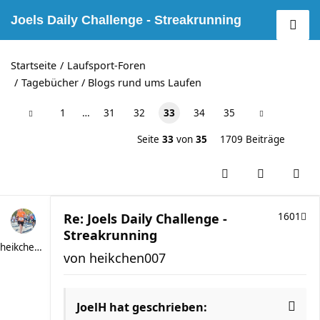
Joels Daily Challenge - Streakrunning
Startseite
Laufsport-Foren
Tagebücher / Blogs rund ums Laufen
1
…
31
32
33
34
35
Seite
33
von
35
1709 Beiträge
Re: Joels Daily Challenge -
1601
Streakrunning
heikchen007
von
heikchen007
JoelH
hat geschrieben: