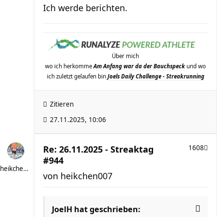
Ich werde berichten.
Über mich
wo ich herkomme
Am Anfang war da der Bauchspeck
und wo
ich zuletzt gelaufen bin
Joels Daily Challenge - Streakrunning
Zitieren
27.11.2025, 10:06
Re: 26.11.2025 - Streaktag
1608
#944
heikchen007
von
heikchen007
JoelH
hat geschrieben: