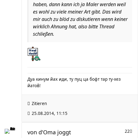
haben, dann kann ich ja Maler werden weil
es wohl zu viele meiner Art gibt. Das wird
mir auch zu blöd zu diskutieren wenn keiner
wirklich Ahnung hat, also bitte Thread
schließen.
Дуа кинум йах иди, ту пуц ца бофт тар ту-хез
йатов̌!
Zitieren
25.08.2014, 11:15
von
d'Oma joggt
22