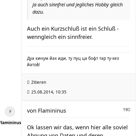
ja auch sinnfrei und jegliches Hobby gleich
dazu.
Auch ein Kurzschluß ist ein Schluß -
wenngleich ein sinnfreier.
Дуа кинум йах иди, ту пуц ца бофт тар ту-хез
йатов̌!
Zitieren
25.08.2014, 10:35
von
Flamininus
19
Flamininus
Ok lassen wir das, wenn hier alle soviel
Ahnung von Daten und deren