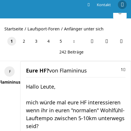
Kontakt
Eure HF?
Startseite
Laufsport-Foren
Anfänger unter sich
1
2
3
4
5
242 Beiträge
Eure HF?
von
Flamininus
1
Flamininus
Hallo Leute,
mich würde mal eure HF interessieren
wenn ihr in euren "normalen" Wohlfühl-
Lauftempo zwischen 5-10km unterwegs
seid?