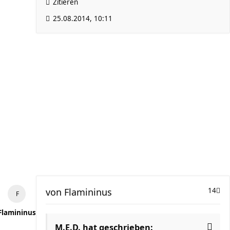
Zitieren
25.08.2014, 10:11
von
Flamininus
14
Flamininus
M.E.D. hat geschrieben: