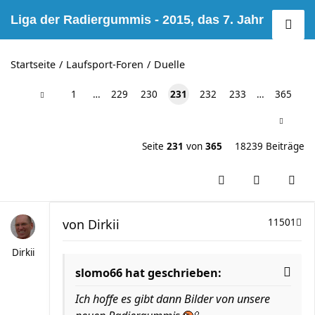
Liga der Radiergummis - 2015, das 7. Jahr
Startseite
Laufsport-Foren
Duelle
1
…
229
230
231
232
233
…
365
Seite
231
von
365
18239 Beiträge
von
Dirkii
11501
Dirkii
slomo66 hat geschrieben:
Ich hoffe es gibt dann Bilder von unsere